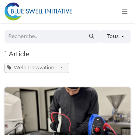
Se rendre au contenu
Tous
1 Article
Weld Passivation
×